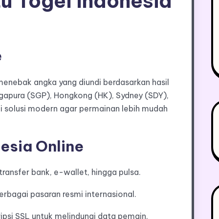
tu Togel Indonesia
e
enebak angka yang diundi berdasarkan hasil
ingapura (SGP), Hongkong (HK), Sydney (SDY),
ai solusi modern agar permainan lebih mudah
nesia Online
ansfer bank, e-wallet, hingga pulsa.
bagai pasaran resmi internasional.
ipsi SSL untuk melindungi data pemain.