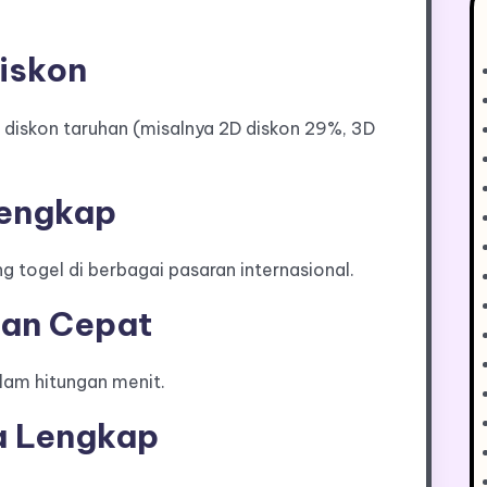
iskon
 diskon taruhan (misalnya 2D diskon 29%, 3D
Lengkap
 togel di berbagai pasaran internasional.
dan Cepat
lam hitungan menit.
ta Lengkap