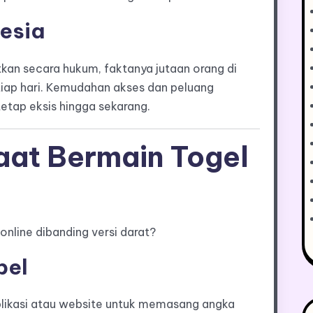
nesia
kan secara hukum, faktanya jutaan orang di
etiap hari. Kemudahan akses dan peluang
tap eksis hingga sekarang.
aat Bermain Togel
online dibanding versi darat?
bel
aplikasi atau website untuk memasang angka