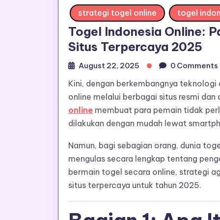
strategi togel online
togel indon
Togel Indonesia Online: 
Situs Terpercaya 2025
August 22, 2025
0 Comments
Kini, dengan berkembangnya teknologi d
online melalui berbagai situs resmi dan
online
membuat para pemain tidak perlu
dilakukan dengan mudah lewat smartp
Namun, bagi sebagian orang, dunia togel 
mengulas secara lengkap tentang penge
bermain togel secara online, strategi 
situs terpercaya untuk tahun 2025.