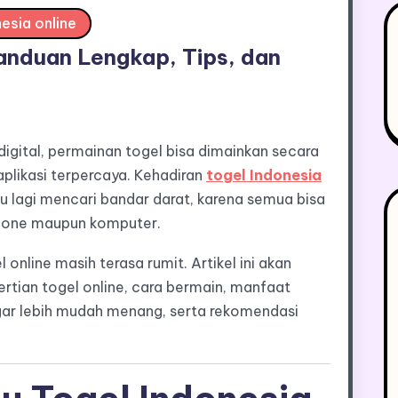
esia online
Panduan Lengkap, Tips, dan
igital, permainan togel bisa dimainkan secara
 aplikasi terpercaya. Kehadiran
togel Indonesia
 lagi mencari bandar darat, karena semua bisa
hone maupun komputer.
online masih terasa rumit. Artikel ini akan
rtian togel online, cara bermain, manfaat
agar lebih mudah menang, serta rekomendasi