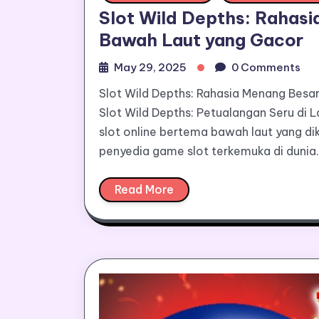
Slot Wild Depths: Rahasi
Bawah Laut yang Gacor
May 29, 2025
0 Comments
Slot Wild Depths: Rahasia Menang Besa
Slot Wild Depths: Petualangan Seru di 
slot online bertema bawah laut yang di
penyedia game slot terkemuka di dunia.
Read More