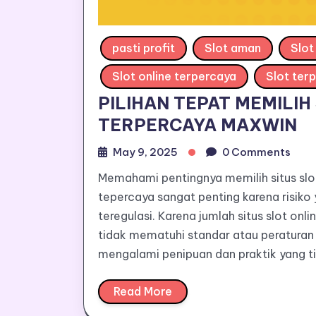
pasti profit
Slot aman
Slot
Slot online terpercaya
Slot ter
PILIHAN TEPAT MEMILIH
TERPERCAYA MAXWIN
May 9, 2025
0 Comments
Memahami pentingnya memilih situs slot 
tepercaya sangat penting karena risiko
teregulasi. Karena jumlah situs slot on
tidak mematuhi standar atau peraturan
mengalami penipuan dan praktik yang ti
Read More