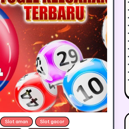
Slot aman
Slot gacor