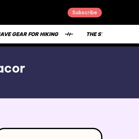
Subscribe
AR FOR HIKING
THE STRENGTH OF A PLANT
acor