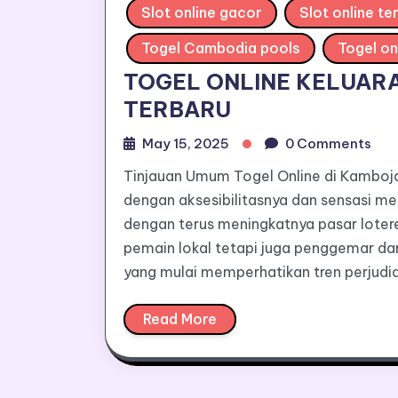
Slot online gacor
Slot online t
Togel Cambodia pools
Togel o
TOGEL ONLINE KELUAR
TERBARU
May 15, 2025
0 Comments
Tinjauan Umum Togel Online di Kamboj
dengan aksesibilitasnya dan sensasi m
dengan terus meningkatnya pasar lotere
pemain lokal tetapi juga penggemar da
yang mulai memperhatikan tren perjudia
Read More