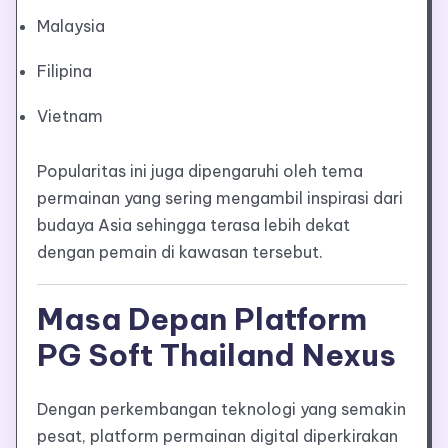
Malaysia
Filipina
Vietnam
Popularitas ini juga dipengaruhi oleh tema
permainan yang sering mengambil inspirasi dari
budaya Asia sehingga terasa lebih dekat
dengan pemain di kawasan tersebut.
Masa Depan Platform
PG Soft Thailand Nexus
Dengan perkembangan teknologi yang semakin
pesat, platform permainan digital diperkirakan