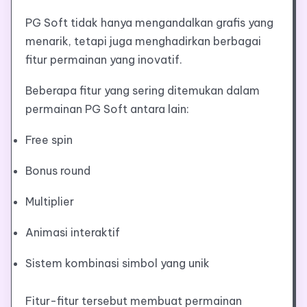
PG Soft tidak hanya mengandalkan grafis yang
menarik, tetapi juga menghadirkan berbagai
fitur permainan yang inovatif.
Beberapa fitur yang sering ditemukan dalam
permainan PG Soft antara lain:
Free spin
Bonus round
Multiplier
Animasi interaktif
Sistem kombinasi simbol yang unik
Fitur-fitur tersebut membuat permainan