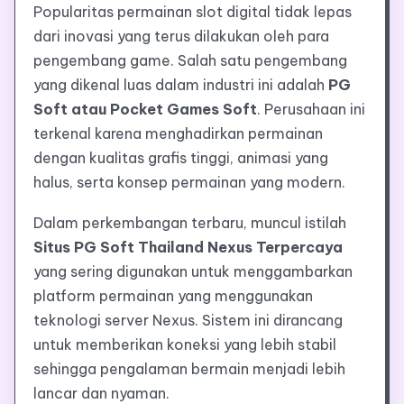
Popularitas permainan slot digital tidak lepas
dari inovasi yang terus dilakukan oleh para
pengembang game. Salah satu pengembang
yang dikenal luas dalam industri ini adalah
PG
Soft atau Pocket Games Soft
. Perusahaan ini
terkenal karena menghadirkan permainan
dengan kualitas grafis tinggi, animasi yang
halus, serta konsep permainan yang modern.
Dalam perkembangan terbaru, muncul istilah
Situs PG Soft Thailand Nexus Terpercaya
yang sering digunakan untuk menggambarkan
platform permainan yang menggunakan
teknologi server Nexus. Sistem ini dirancang
untuk memberikan koneksi yang lebih stabil
sehingga pengalaman bermain menjadi lebih
lancar dan nyaman.