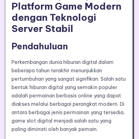
Platform Game Modern
dengan Teknologi
Server Stabil
Pendahuluan
Perkembangan dunia hiburan digital dalam
beberapa tahun terakhir menunjukkan
pertumbuhan yang sangat signifikan. Salah satu
bentuk hiburan digital yang semakin populer
adalah permainan berbasis online yang dapat
diakses melalui berbagai perangkat modern. Di
antara berbagai jenis permainan yang tersedia,
game slot digital menjadi salah satu yang
paling diminati oleh banyak pemain.