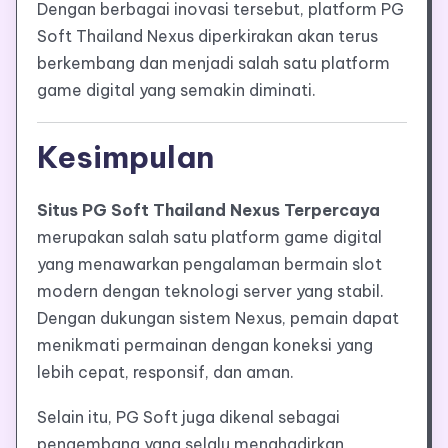
Dengan berbagai inovasi tersebut, platform PG
Soft Thailand Nexus diperkirakan akan terus
berkembang dan menjadi salah satu platform
game digital yang semakin diminati.
Kesimpulan
Situs PG Soft Thailand Nexus Terpercaya
merupakan salah satu platform game digital
yang menawarkan pengalaman bermain slot
modern dengan teknologi server yang stabil.
Dengan dukungan sistem Nexus, pemain dapat
menikmati permainan dengan koneksi yang
lebih cepat, responsif, dan aman.
Selain itu, PG Soft juga dikenal sebagai
pengembang yang selalu menghadirkan