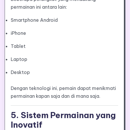
permainan ini antara lain:
Smartphone Android
iPhone
Tablet
Laptop
Desktop
Dengan teknologi ini, pemain dapat menikmati
permainan kapan saja dan di mana saja.
5. Sistem Permainan yang
Inovatif