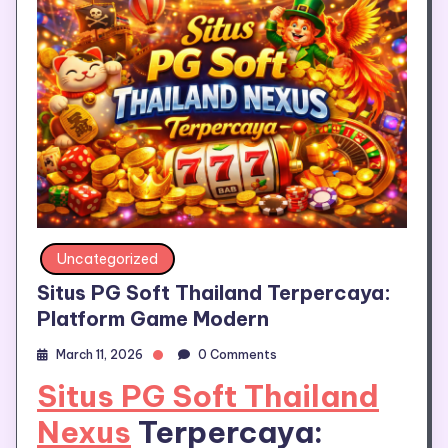
Uncategorized
Situs PG Soft Thailand Terpercaya:
Platform Game Modern
March 11, 2026
0 Comments
Situs PG Soft Thailand
Nexus
Terpercaya: