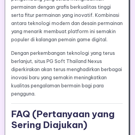
permainan dengan grafis berkualitas tinggi
serta fitur permainan yang inovatif. Kombinasi
antara teknologi modern dan desain permainan
yang menarik membuat platform ini semakin
populer di kalangan pemain game digital.
Dengan perkembangan teknologi yang terus
berlanjut, situs PG Soft Thailand Nexus
diperkirakan akan terus menghadirkan berbagai
inovasi baru yang semakin meningkatkan
kualitas pengalaman bermain bagi para
pengguna.
FAQ (Pertanyaan yang
Sering Diajukan)