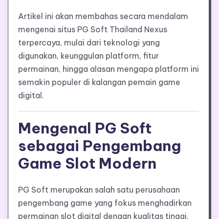
Artikel ini akan membahas secara mendalam
mengenai situs PG Soft Thailand Nexus
terpercaya, mulai dari teknologi yang
digunakan, keunggulan platform, fitur
permainan, hingga alasan mengapa platform ini
semakin populer di kalangan pemain game
digital.
Mengenal PG Soft
sebagai Pengembang
Game Slot Modern
PG Soft merupakan salah satu perusahaan
pengembang game yang fokus menghadirkan
permainan slot digital dengan kualitas tinggi.