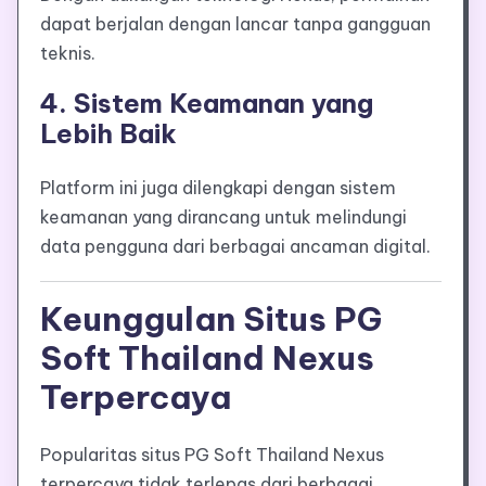
dapat berjalan dengan lancar tanpa gangguan
teknis.
4. Sistem Keamanan yang
Lebih Baik
Platform ini juga dilengkapi dengan sistem
keamanan yang dirancang untuk melindungi
data pengguna dari berbagai ancaman digital.
Keunggulan Situs PG
Soft Thailand Nexus
Terpercaya
Popularitas situs PG Soft Thailand Nexus
terpercaya tidak terlepas dari berbagai