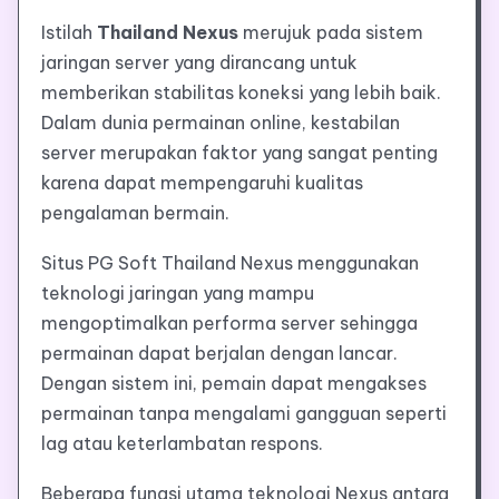
Istilah
Thailand Nexus
merujuk pada sistem
jaringan server yang dirancang untuk
memberikan stabilitas koneksi yang lebih baik.
Dalam dunia permainan online, kestabilan
server merupakan faktor yang sangat penting
karena dapat mempengaruhi kualitas
pengalaman bermain.
Situs PG Soft Thailand Nexus menggunakan
teknologi jaringan yang mampu
mengoptimalkan performa server sehingga
permainan dapat berjalan dengan lancar.
Dengan sistem ini, pemain dapat mengakses
permainan tanpa mengalami gangguan seperti
lag atau keterlambatan respons.
Beberapa fungsi utama teknologi Nexus antara