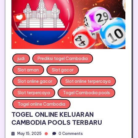
judi
Prediksi togel Cambodia
Slot aman
Slot gacor
Slot online gacor
Slot online terpercaya
Slot terpercaya
Togel Cambodia pools
Togel online Cambodia
TOGEL ONLINE KELUARAN
CAMBODIA POOLS TERBARU
May 15, 2025
0 Comments