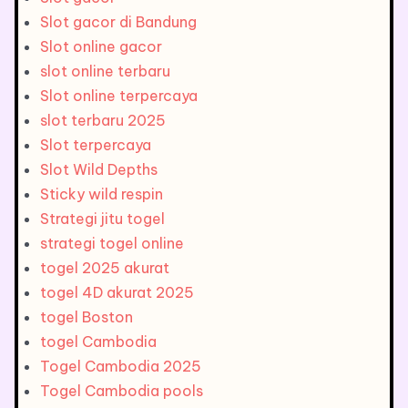
Slot gacor di Bandung
Slot online gacor
slot online terbaru
Slot online terpercaya
slot terbaru 2025
Slot terpercaya
Slot Wild Depths
Sticky wild respin
Strategi jitu togel
strategi togel online
togel 2025 akurat
togel 4D akurat 2025
togel Boston
togel Cambodia
Togel Cambodia 2025
Togel Cambodia pools