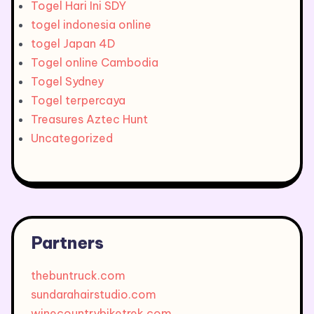
Togel Hari Ini SDY
togel indonesia online
togel Japan 4D
Togel online Cambodia
Togel Sydney
Togel terpercaya
Treasures Aztec Hunt
Uncategorized
Partners
thebuntruck.com
sundarahairstudio.com
winecountrybiketrek.com