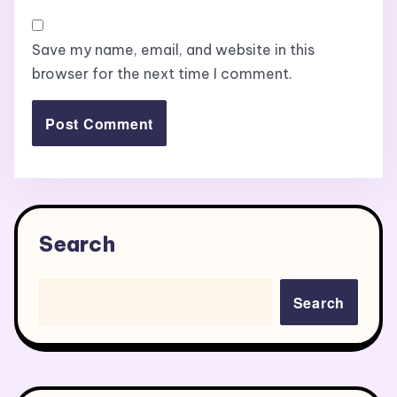
Save my name, email, and website in this
browser for the next time I comment.
Search
Search