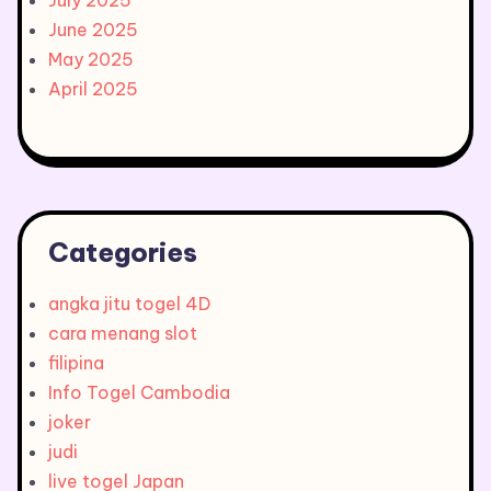
July 2025
June 2025
May 2025
April 2025
Categories
angka jitu togel 4D
cara menang slot
filipina
Info Togel Cambodia
joker
judi
live togel Japan