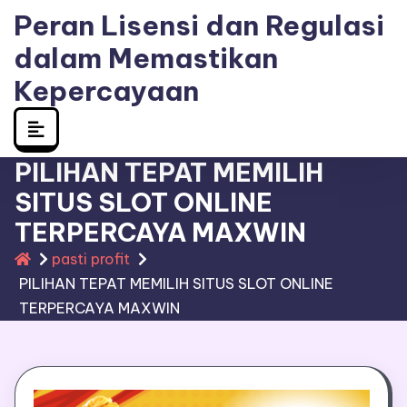
Skip
Peran Lisensi dan Regulasi
to
dalam Memastikan
content
Kepercayaan
PILIHAN TEPAT MEMILIH
SITUS SLOT ONLINE
TERPERCAYA MAXWIN
pasti profit
PILIHAN TEPAT MEMILIH SITUS SLOT ONLINE
TERPERCAYA MAXWIN