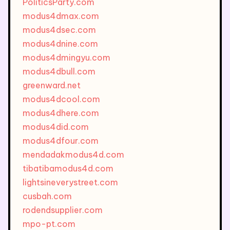
PoliticsParty.com
modus4dmax.com
modus4dsec.com
modus4dnine.com
modus4dmingyu.com
modus4dbull.com
greenward.net
modus4dcool.com
modus4dhere.com
modus4did.com
modus4dfour.com
mendadakmodus4d.com
tibatibamodus4d.com
lightsineverystreet.com
cusbah.com
rodendsupplier.com
mpo-pt.com