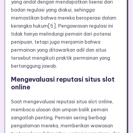
yang andal dengan mendapatkan lisensi dari
badan regulasi yang diakui, sehingga
memastikan bahwa mereka beroperasi dalam
kerangka hukum[5]. Pengawasan regulasi ini
tidak hanya melindungi pemain dari potensi
penipuan, tetapi juga menjamin bahwa
permainan yang ditawarkan adil dan situs
tersebut mengikuti praktik permainan yang
bertanggung jawab.
Mengevaluasi reputasi situs slot
online
Saat mengevaluasi reputasi situs slot online,
membaca ulasan dan umpan balik pemain
sangatlah penting. Pemain sering berbagi
pengalaman mereka, memberikan wawasan