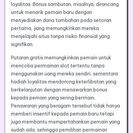
loyalitas. Bonus sambutan, misalnya, dirancang
untuk menarik pemain baru dengan
menyediakan dana tambahan pada setoran
pertama, yang memungkinkan mereka
menjelajahi situs tanpa risiko finansial yang
signifikan.
Putaran gratis memungkinkan pemain untuk
mencoba permainan slot tertentu tanpa
menggunakan uang mereka sendiri, sementara
hadiah loyalitas mendorong keterlibatan yang
berkelanjutan dengan menawarkan bonus
kepada pemain yang sering bermain.
Penawaran yang beragam tersebut tidak hanya
memberi insentif kepada pemain baru tetapi
juga membantu mempertahankan pemain yang
sudah ada, sehingga pemilihan permainan