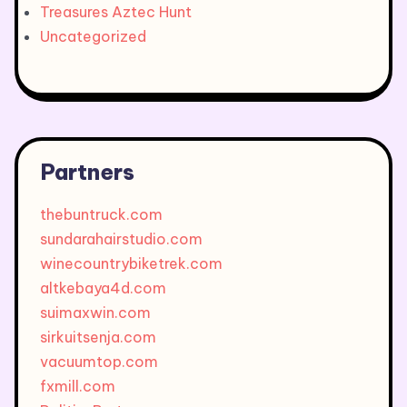
Treasures Aztec Hunt
Uncategorized
Partners
thebuntruck.com
sundarahairstudio.com
winecountrybiketrek.com
altkebaya4d.com
suimaxwin.com
sirkuitsenja.com
vacuumtop.com
fxmill.com