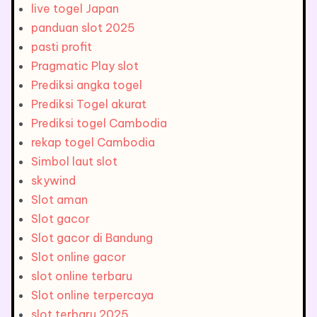
live togel Japan
panduan slot 2025
pasti profit
Pragmatic Play slot
Prediksi angka togel
Prediksi Togel akurat
Prediksi togel Cambodia
rekap togel Cambodia
Simbol laut slot
skywind
Slot aman
Slot gacor
Slot gacor di Bandung
Slot online gacor
slot online terbaru
Slot online terpercaya
slot terbaru 2025