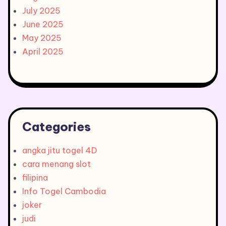
July 2025
June 2025
May 2025
April 2025
Categories
angka jitu togel 4D
cara menang slot
filipina
Info Togel Cambodia
joker
judi