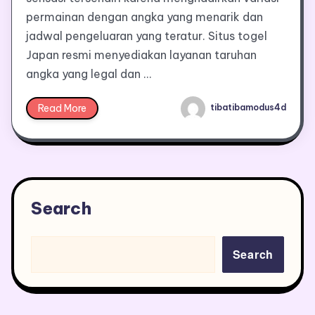
permainan dengan angka yang menarik dan
jadwal pengeluaran yang teratur. Situs togel
Japan resmi menyediakan layanan taruhan
angka yang legal dan …
Read More
tibatibamodus4d
Search
Search