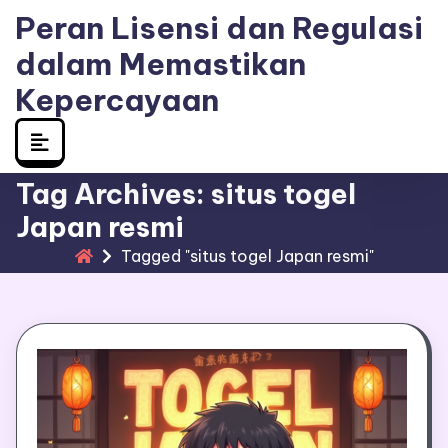
Skip
Peran Lisensi dan Regulasi
to
dalam Memastikan
content
Kepercayaan
Tag Archives: situs togel
Japan resmi
Tagged "situs togel Japan resmi"