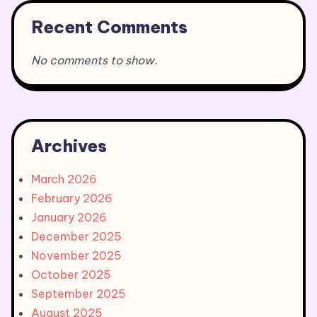
Recent Comments
No comments to show.
Archives
March 2026
February 2026
January 2026
December 2025
November 2025
October 2025
September 2025
August 2025