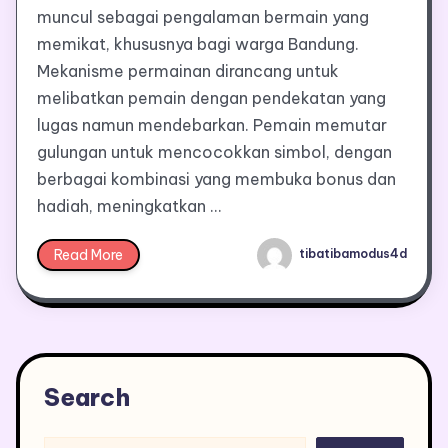
muncul sebagai pengalaman bermain yang
memikat, khususnya bagi warga Bandung.
Mekanisme permainan dirancang untuk
melibatkan pemain dengan pendekatan yang
lugas namun mendebarkan. Pemain memutar
gulungan untuk mencocokkan simbol, dengan
berbagai kombinasi yang membuka bonus dan
hadiah, meningkatkan …
Read More
tibatibamodus4d
Search