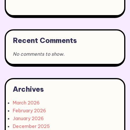
Recent Comments
No comments to show.
Archives
March 2026
February 2026
January 2026
December 2025