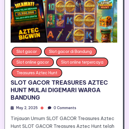
Slot gacor
Slot gacor di Bandung
Slot online gacor
Slot online terpercaya
Treasures Aztec Hunt
SLOT GACOR TREASURES AZTEC
HUNT MULAI DIGEMARI WARGA
BANDUNG
May 2, 2025
0 Comments
Tinjauan Umum SLOT GACOR Treasures Aztec
Hunt SLOT GACOR Treasures Aztec Hunt telah