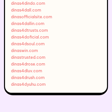
dinas4dindo.com
dinas4dall.com
dinasofficialsite.com
dinas4dallin.com
dinas4dtrusts.com
dinas4doficial.com
dinas4dsoul.com
dinaswin.com
dinastrusted.com
dinas4drose.com
dinas4dluv.com
dinas4drush.com
dinas4dyuhu.com