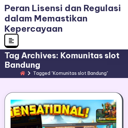
Skip
Peran Lisensi dan Regulasi
to
dalam Memastikan
content
Kepercayaan
Tag Archives: Komunitas slot
Bandung
Tagged "Komunitas slot Bandung"