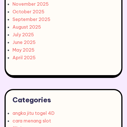
November 2025
October 2025
September 2025
August 2025
July 2025
June 2025
May 2025
April 2025
Categories
angka jitu togel 4D
cara menang slot