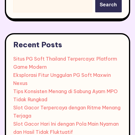
Search
Recent Posts
Situs PG Soft Thailand Terpercaya: Platform
Game Modern
Eksplorasi Fitur Unggulan PG Soft Maxwin
Nexus
Tips Konsisten Menang di Sabung Ayam MPO
Tidak Rungkad
Slot Gacor Terpercaya dengan Ritme Menang
Terjaga
Slot Gacor Hari Ini dengan Pola Main Nyaman
dan Hasil Tidak Fluktuatif