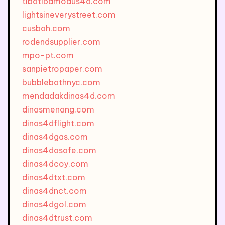
tibatibamodus4d.com
lightsineverystreet.com
cusbah.com
rodendsupplier.com
mpo-pt.com
sanpietropaper.com
bubblebathnyc.com
mendadakdinas4d.com
dinasmenang.com
dinas4dflight.com
dinas4dgas.com
dinas4dasafe.com
dinas4dcoy.com
dinas4dtxt.com
dinas4dnct.com
dinas4dgol.com
dinas4dtrust.com