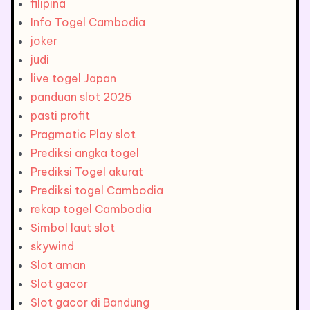
filipina
Info Togel Cambodia
joker
judi
live togel Japan
panduan slot 2025
pasti profit
Pragmatic Play slot
Prediksi angka togel
Prediksi Togel akurat
Prediksi togel Cambodia
rekap togel Cambodia
Simbol laut slot
skywind
Slot aman
Slot gacor
Slot gacor di Bandung